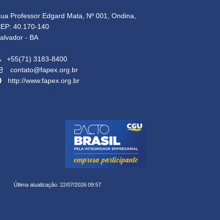
ua Professor Edgard Mata, Nº 001, Ondina,
EP: 40.170-140
alvador - BA
+55(71) 3183-8400
contato@fapex.org.br
http://www.fapex.org.br
14.645.162/0001-91
Última atualização: 22/07/2026 09:57