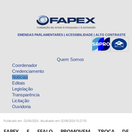
EMENDAS PARLAMENTARES
|
ACESSIBILIDADE
|
ALTO CONTRASTE
Quem Somos
Coordenador
Credenciamento
Notícias
Editais
Legislação
Transparência
Licitação
Ouvidoria
Publicado em : 02/06/2026 - Atualizado em: 02/06/2026 10:27:55
FAPEX E FEALQ PROMOVEM TROCA DE