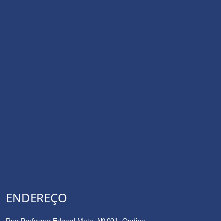
ENDEREÇO
Rua Professor Edgard Mata, Nº 001, Ondina,