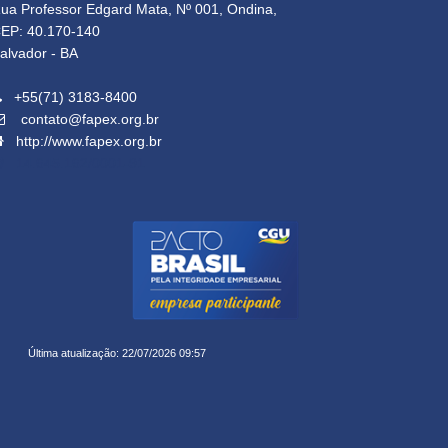
ua Professor Edgard Mata, Nº 001, Ondina,
EP: 40.170-140
alvador - BA
+55(71) 3183-8400
contato@fapex.org.br
http://www.fapex.org.br
14.645.162/0001-91
Última atualização: 22/07/2026 09:57