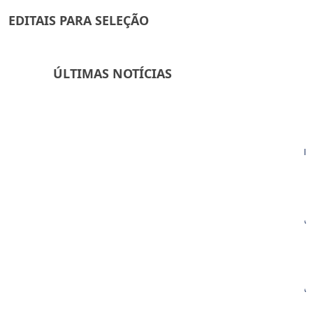
EDITAIS PARA SELEÇÃO
ÚLTIMAS NOTÍCIAS
3
JUL
COMPROMISSO COM A INTEGRIDADE: FAPEX MARCA PRESENÇA EM
UM DOS PRINCIPAIS EVENTOS NACIONAIS PROMOVIDOS PELA CGU.
19
JUN
FAPEX FORTALECE PARCERIAS E AMPLIA CONEXÕES DURANTE A
BAHIA FARM SHOW 2026
2
JUN
o
FAPEX E FEALQ PROMOVEM TROCA DE EXPERIÊNCIAS EM AGENDA
INSTITUCIONAL REALIZADA EM SALVADOR