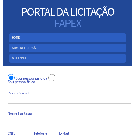
PORTAL DA LICITAÇÃO
FAPEX
HOME
AVISO DE LICITAÇÃO
SITE FAPEX
Sou pessoa jurídica
Sou pessoa física
Razão Social
Nome Fantasia
CNPJ
Telefone
E-Mail